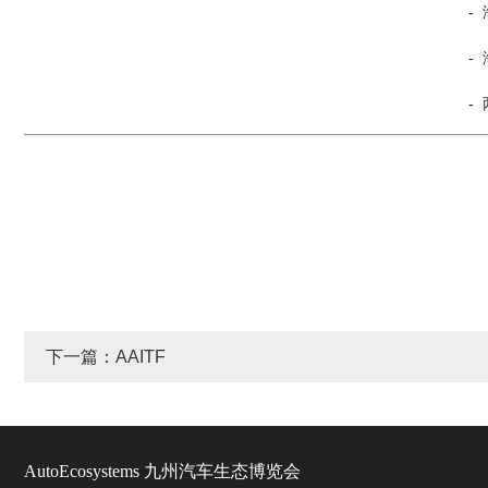
- 海外市场整车及零部件经营模式、合作
- 海外售后服务及改装市场的本土化运
- 两轮车全球市场机遇与挑战国
下一篇：AAITF
AutoEcosystems 九州汽车生态博览会