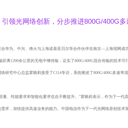
引领光网络创新，分步推进800G/400G
为、中兴、烽火与上海诺基亚贝尔等合作伙伴在南京—上海现网成功完成单
传输距离1200余公里的无电中继传输，证实了800G/400G混合传输的技术可
研究中心总监霍晓莉接受了C114专访，系统阐述了800G/400G多速
量、性能要求和智能化要求也在不断提升。”霍晓莉表示，作为下一代高速传
的需求，加快提供高速业务的能力。中国电信作为下一代光网络原创技术