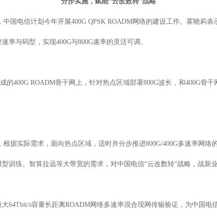
分步实施，赋能“云改数转”战略
中国电信计划今年开展400G QPSK ROADM网络的建设工作。霍晓莉
率与码型，实现400G与800G速率的灵活可调。
在建成的400G ROADM骨干网上，针对热点区域部署800G波长，和400
。
，根据实际需求，面向热点区域，适时并分步推进800G/400G多速率网
型训练、智算拉远等大带宽的需求，对中国电信“云改数转”战略，战新
64Tbit/s容量长距离ROADM网络多速率混合现网传输验证，为中国